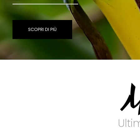
SCOPRI DI PIÙ
M
Ulti