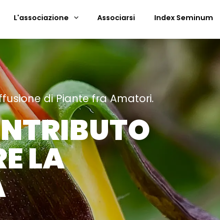
L'associazione
Associarsi
Index Seminum
ffusione di Piante fra Amatori.
ONTRIBUTO
E LA
̀