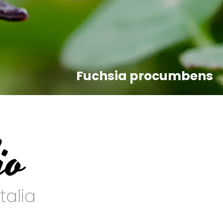
Fuchsia procumbens
io
talia