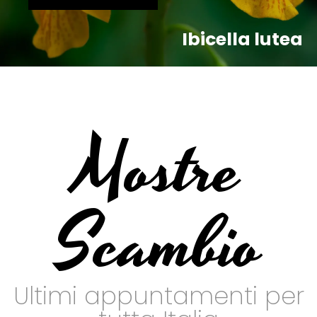
Ibicella lutea
Mostre
Scambio
Ultimi appuntamenti per