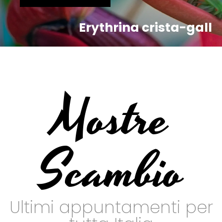
Erythrina crista-gall
Mostre
Scambio
Ultimi appuntamenti per