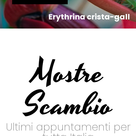
Erythrina crista-gall
Mostre
Scambio
Ultimi appuntamenti per