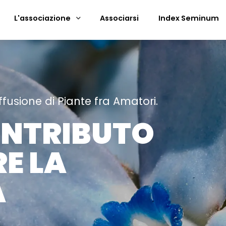
L'associazione
Associarsi
Index Seminum
ffusione di Piante fra Amatori.
ONTRIBUTO
E LA
̀