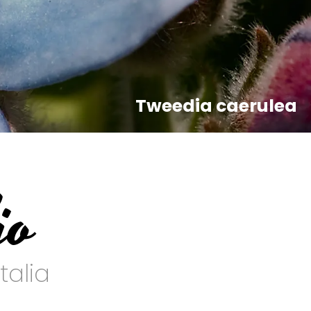
Tweedia caerulea
io
talia