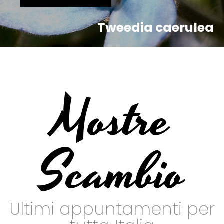
Tweedia caerulea
Mostre
Scambio
Ultimi appuntamenti per