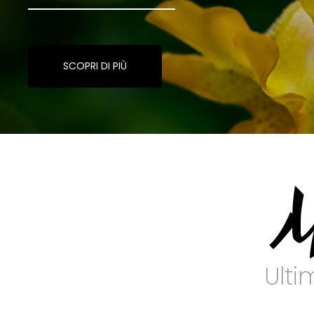
SCOPRI DI PIÙ
M
Ulti