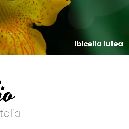
Ibicella lutea
io
talia